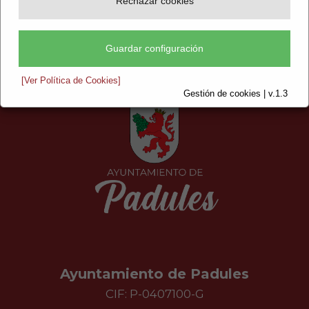
Rechazar cookies
Guardar configuración
[Ver Política de Cookies]
Gestión de cookies | v.1.3
Ayuntamiento de Padules
CIF: P-0407100-G