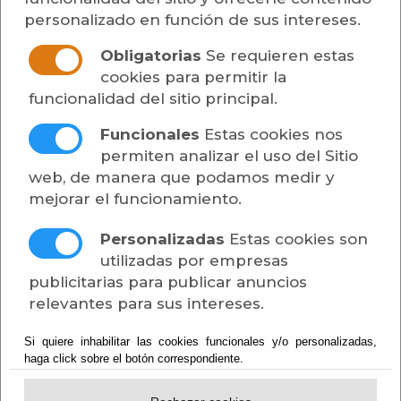
Secretaría
personalizado en función de sus intereses.
Obligatorias
Se requieren estas
Subvenciones y Ayudas - Asociaciones -
cookies para permitir la
SUBVENCIÓN DIPUTACIÓN PLAN SAVIA 2024-
funcionalidad del sitio principal.
2027
Funcionales
Estas cookies nos
Publicado:
07/05/2025
permiten analizar el uso del Sitio
web, de manera que podamos medir y
[más información]
mejorar el funcionamiento.
Adjunto
Tamaño
Descargar
Personalizadas
Estas cookies son
PUBLICIDAD PLAN
utilizadas por empresas
167 KB
[descargar]
SAVIA.pdf
publicitarias para publicar anuncios
relevantes para sus intereses.
Si quiere inhabilitar las cookies funcionales y/o personalizadas,
haga click sobre el botón correspondiente.