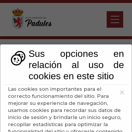
SUBVENCIÓN
Sus opciones en
DIPUTACIÓN PLAN
relación al uso de
SAVIA 2024-2027
cookies en este sitio
Las cookies son importantes para el
×
Escuchar
correcto funcionamiento del sitio. Para
mejorar su experiencia de navegación,
usamos cookies para recordar sus datos de
Ayuntamiento de
inicio de sesión y brindarle un inicio seguro,
Padules
recopilar estadísticas para optimizar la
funcionalidad del sitio y ofrecerle contenido