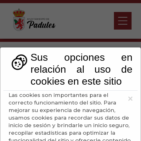
ANUNCIO APERTURA
Sus opciones en
PROPOSICIONES CAZA
relación al uso de
MAYOR
cookies en este sitio
Las cookies son importantes para el
×
Escuchar
correcto funcionamiento del sitio. Para
mejorar su experiencia de navegación,
usamos cookies para recordar sus datos de
Ayuntamiento de
inicio de sesión y brindarle un inicio seguro,
Padules
recopilar estadísticas para optimizar la
funcionalidad del sitio y ofrecerle contenido