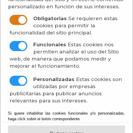
Secretaría
personalizado en función de sus intereses.
Obligatorias
Se requieren estas
Contratos Administrativos Especiales -
cookies para permitir la
Convocatoria Mesas de Contratación -
funcionalidad del sitio principal.
ANUNCIO APERTURA PROPOSICIONES CAZA
MAYOR
Funcionales
Estas cookies nos
permiten analizar el uso del Sitio
Publicado:
02/06/2026
web, de manera que podamos medir y
mejorar el funcionamiento.
[más información]
Personalizadas
Estas cookies son
Adjunto
Tamaño
Descargar
utilizadas por empresas
ANUNCIO DE
publicitarias para publicar anuncios
APERTURA DE LAS
relevantes para sus intereses.
PROPOSICIONES
134 KB
[descargar]
CAZA MAYOR
Si quiere inhabilitar las cookies funcionales y/o personalizadas,
haga click sobre el botón correspondiente.
PADULES.report.pdf