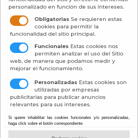
Padules
personalizado en función de sus intereses.
Secretaría
Obligatorias
Se requieren estas
cookies para permitir la
Contratos Administrativos Especiales - Actas -
funcionalidad del sitio principal.
ACTA APERTURA SOBRES
Funcionales
Estas cookies nos
APROVECHAMIENTO CINEGÉTICO
permiten analizar el uso del Sitio
Publicado:
08/06/2026
web, de manera que podamos medir y
mejorar el funcionamiento.
[más información]
Personalizadas
Estas cookies son
utilizadas por empresas
Adjunto
Tamaño
Descargar
publicitarias para publicar anuncios
ACTA DE APERTURA
relevantes para sus intereses.
CAZA
176 KB
[descargar]
MAYOR.report.pdf
Si quiere inhabilitar las cookies funcionales y/o personalizadas,
haga click sobre el botón correspondiente.