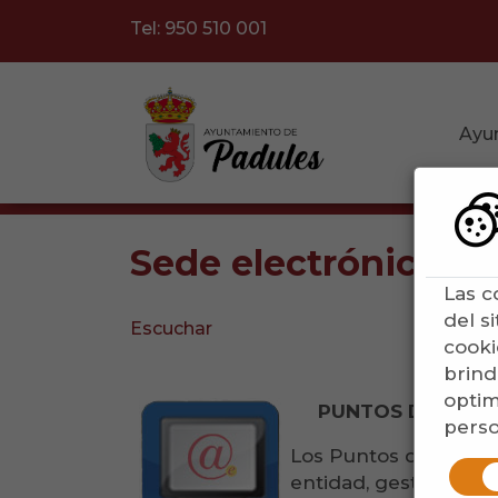
Tel: 950 510 001
Ayu
Sede electrónica. Pu
Las c
del s
Escuchar
cooki
brind
optim
PUNTOS DE ACCES
perso
Los Puntos de Acceso
entidad, gestionadas,