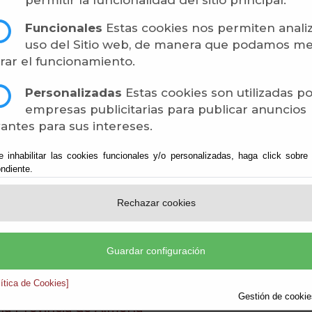
permitir la funcionalidad del sitio principal.
 ciudadanos a través de redes públicas de comunic
 el artículo 11 de este reglamento (artículo 8, 1, b)
Funcionales
Estas cookies nos permiten analiz
uso del Sitio web, de manera que podamos me
rar el funcionamiento.
onexión a Internet que les permita conectarse a l
Personalizadas
Estas cookies son utilizadas p
utilizar los puntos de acceso electrónico de libre 
empresas publicitarias para publicar anuncios
antes para sus intereses.
E ATENCIÓN:
e inhabilitar las cookies funcionales y/o personalizadas, haga click sobre
ndiente.
 el artículo 12 del Reglamento de Administración E
mínimo, un punto de libre acceso, así como la ayud
Rechazar cookies
la información que demande en soporte papel. Punto
nto, en horario de Oficina.
UADALINFO:
Guardar configuración
izadores que le podrán ayudar a contactar y obten
lítica de Cookies]
Gestión de cookies
la Provincia de Almería