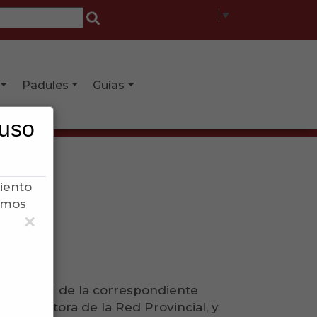
Select Language
▼
Padules
Guías
 uso
)
iento
samos
×
itularidad de la correspondiente
idad gestora de la Red Provincial, y