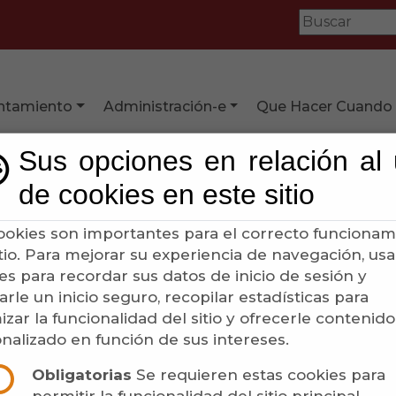
ntamiento
Administración-e
Que Hacer Cuando
Sus opciones en relación al
de cookies en este sitio
ntos de Acceso. (art. 8 y 12
ookies son importantes para el correcto funcionam
itio. Para mejorar su experiencia de navegación, u
es para recordar sus datos de inicio de sesión y
arle un inicio seguro, recopilar estadísticas para
izar la funcionalidad del sitio y ofrecerle contenido
O ELECTRÓNICO DE LIBRE UTILIZACIÓN
nalizado en función de sus intereses.
 Electrónico, consisten en sedes electrónicas de t
Obligatorias
Se requieren estas cookies para
 en su caso, por la Diputación de Almería como ent