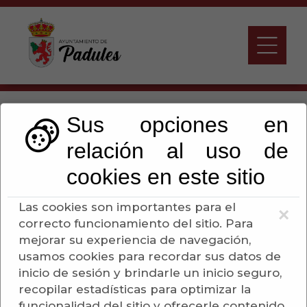
Que Hacer Cuando. Me
Sus opciones en
Jubilo
relación al uso de
cookies en este sitio
Escuchar
Las cookies son importantes para el
×
correcto funcionamiento del sitio. Para
Lo primero que hay que hacer para solicitar la
mejorar su experiencia de navegación,
pensión por jubilación es acudir al Centro de
usamos cookies para recordar sus datos de
información y atención de la Seguridad Social
inicio de sesión y brindarle un inicio seguro,
(CAISS) que corresponda por domicilio. En
recopilar estadísticas para optimizar la
Almería los Centros de Atención e Información
funcionalidad del sitio y ofrecerle contenido