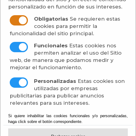
vienen indicados en la web de la
Seguridad
personalizado en función de sus intereses.
Social
.
Enviar la solicitud por correo o llevarla
Obligatorias
Se requieren estas
presencialmente al centro de atención e
cookies para permitir la
información (CAISS), junto con la
funcionalidad del sitio principal.
documentación necesaria. Una vez reconocido
el derecho a recibir la pensión de jubilación,
Funcionales
Estas cookies nos
usted, como interesado, recibirá una carta de
permiten analizar el uso del Sitio
confirmación por correo ordinario. Todos los
web, de manera que podamos medir y
documentos deben ser presentados en el
mejorar el funcionamiento.
original, acompañados de copia para su
compulsa, o en fotocopia ya compulsada.
Personalizadas
Estas cookies son
utilizadas por empresas
- Documento acreditativo de las personas
publicitarias para publicar anuncios
que figuren en la solicitud: DNI, tarjeta de
relevantes para sus intereses.
residencia, pasaporte, y documentación
acreditativa de la representación legal, si
Si quiere inhabilitar las cookies funcionales y/o personalizadas,
fuera el caso.
haga click sobre el botón correspondiente.
- Bases de cotización mediante: