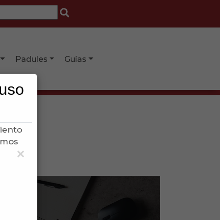
Padules
Guías
 uso
iento
samos
×