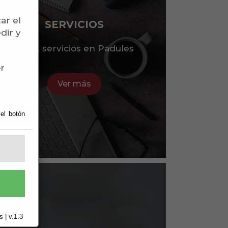
ar el
SERVICIOS
dir y
Otros servicios en Padules
or
Ver más
 el botón
 | v.1.3