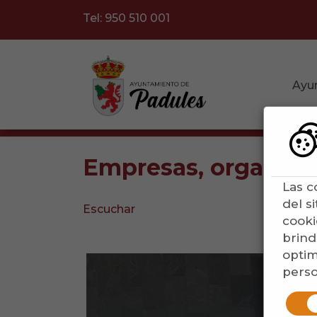
Tel: 950 510 001
Ayu
Empresas, organizac
Las c
del s
Escuchar
cooki
brind
optim
perso