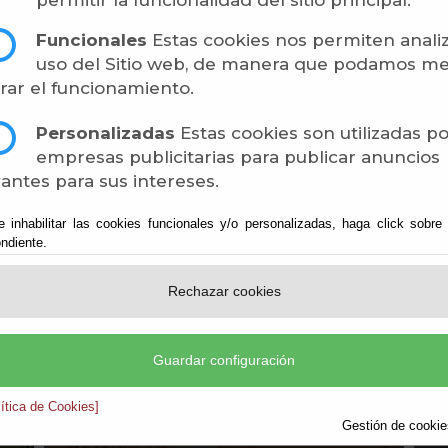
permitir la funcionalidad del sitio principal.
Funcionales
Estas cookies nos permiten analiz
HOSTELERÍA
uso del Sitio web, de manera que podamos me
rar el funcionamiento.
Bares, cafeterías y restaurantes
Personalizadas
Estas cookies son utilizadas p
empresas publicitarias para publicar anuncios
Ver más
antes para sus intereses.
e inhabilitar las cookies funcionales y/o personalizadas, haga click sobre
ndiente.
Rechazar cookies
Guardar configuración
lítica de Cookies]
Gestión de cookies