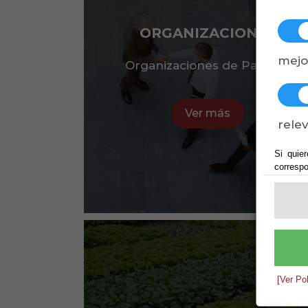
ORGANIZACIONES
mejo
Organizaciones de Padules
Ver más
relev
Si quier
correspo
[Ver Po