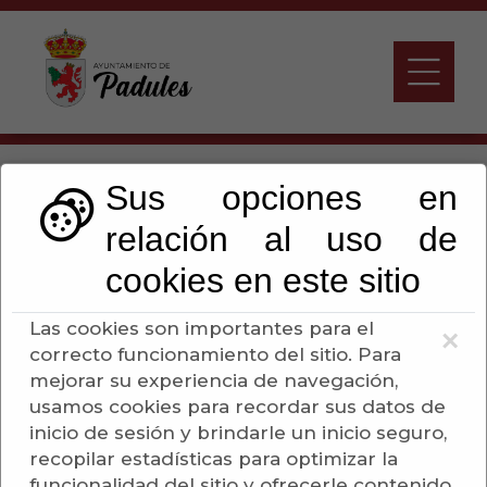
Padules
Sus opciones en
relación al uso de
Escuchar
cookies en este sitio
Las cookies son importantes para el
×
Turismo
correcto funcionamiento del sitio. Para
Situación Geográfica
mejorar su experiencia de navegación,
Como Llegar
usamos cookies para recordar sus datos de
Historia
inicio de sesión y brindarle un inicio seguro,
Economía
recopilar estadísticas para optimizar la
Patrimonio
funcionalidad del sitio y ofrecerle contenido