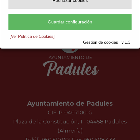
Rechazar cookies
Guardar configuración
[Ver Política de Cookies]
Gestión de cookies | v.1.3
Ayuntamiento de Padules
CIF: P-0407100-G
Plaza de la Constitución, 1 - 04458 Padules
(Almería)
Teléf.:
950.510.001
Fax: 950.608.433