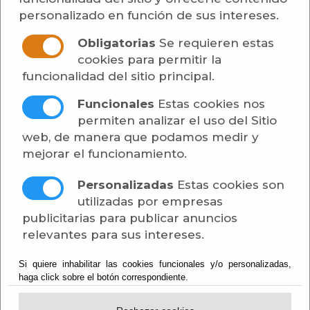
Lugares de Interés
personalizado en función de sus intereses.
Las Canales de Padules
Gastronomía
Obligatorias
Se requieren estas
Galería Fotográfica
cookies para permitir la
Vídeos
funcionalidad del sitio principal.
Tour Virtual
Paz de las Alpujarras
Funcionales
Estas cookies nos
Rutas Turísticas
permiten analizar el uso del Sitio
web, de manera que podamos medir y
Fiestas y Eventos
mejorar el funcionamiento.
Callejero CDAU
El Tiempo
Personalizadas
Estas cookies son
utilizadas por empresas
publicitarias para publicar anuncios
relevantes para sus intereses.
Si quiere inhabilitar las cookies funcionales y/o personalizadas,
haga click sobre el botón correspondiente.