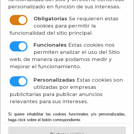
realiza por una pista asfaltada encima de los
personalizado en función de sus intereses.
tajos del faraite donde tenemos unas grandes
Obligatorias
Se requieren estas
vistas del río Andarax. A continuación pasamos
cookies para permitir la
por la zona conocida como “Los Canjorros”,
funcionalidad del sitio principal.
comenzando a realizar un descenso junto a
una pequeña cascada y cerca de un paraje de
Funcionales
Estas cookies nos
gran valor paisajístico como “Las Canales”.
permiten analizar el uso del Sitio
Apreciándose una cerrada del río Andarax,
web, de manera que podamos medir y
aparecen cañones y pozas e importantes
mejorar el funcionamiento.
manifestaciones de vegetación y fauna de
ribera.
Personalizadas
Estas cookies son
utilizadas por empresas
publicitarias para publicar anuncios
relevantes para sus intereses.
Si quiere inhabilitar las cookies funcionales y/o personalizadas,
haga click sobre el botón correspondiente.