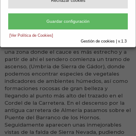
Rechazar cookies
Guardar configuración
[Ver Política de Cookies]
Gestión de cookies | v.1.3
El primer cruce del río Andarax se realiza por
una zona donde el cauce es más estrecho y a
partir de ahí el sendero comienza un tramo de
ascenso, (Umbría de Sierra de Gádor), donde
podemos encontrar especies de vegetales
indicadores de ambientes húmedos, así como
formaciones rocosas de gran belleza y
llegando al punto más alto del trazado en el
Cordel de la Carretera. En el descenso por la
antigua carretera de Almería pasamos sobre el
Puente del Barranco de los Hornos.
Seguidamente aparecen unas inmejorables
vistas de la falda de Sierra Nevada, pudiendo