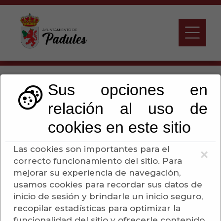
SENDERO CORDEL DE
Sus opciones en
LA CARRETERA
relación al uso de
cookies en este sitio
Escuchar
Las cookies son importantes para el
×
correcto funcionamiento del sitio. Para
El sendero comienza al oeste del núcleo
mejorar su experiencia de navegación,
urbano de Padules, en la Calle del Río a pocos
usamos cookies para recordar sus datos de
metros de la Plaza de la Constitución,
inicio de sesión y brindarle un inicio seguro,
encontrando el Ayuntamiento y la Iglesia de
recopilar estadísticas para optimizar la
Santa María la Mayor. El primer tramo se
funcionalidad del sitio y ofrecerle contenido