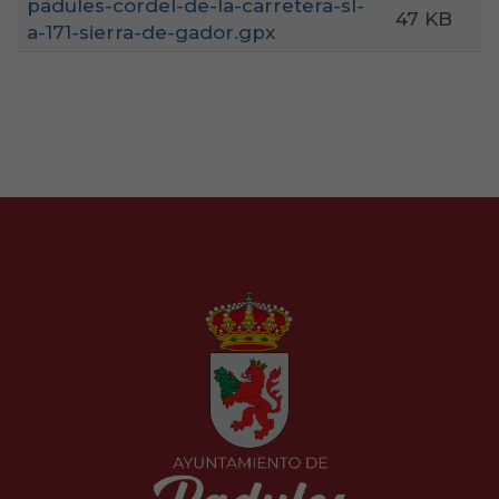
padules-cordel-de-la-carretera-sl-
47 KB
a-171-sierra-de-gador.gpx